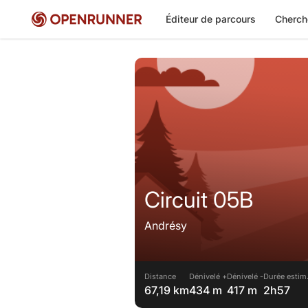
Éditeur de parcours
Cherch
Circuit 05B
Andrésy
Distance
Dénivelé +
Dénivelé -
Durée estim
67,19 km
434 m
417 m
2h57