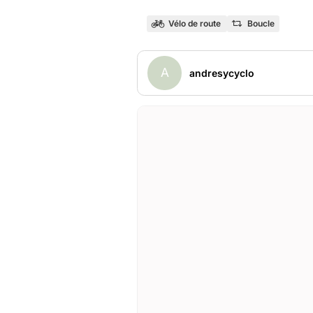
Vélo de route
Boucle
A
andresycyclo