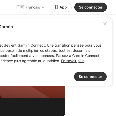
🇫🇷
Français
App
Se connecter
 Garmin
et devient Garmin Connect. Une transition pensée pour vous
 plus besoin de multiplier les étapes, tout est désormais
ccéder facilement à vos données. Passez à Garmin Connect et
périence plus agréable au quotidien.
En savoir plus
Se connecter