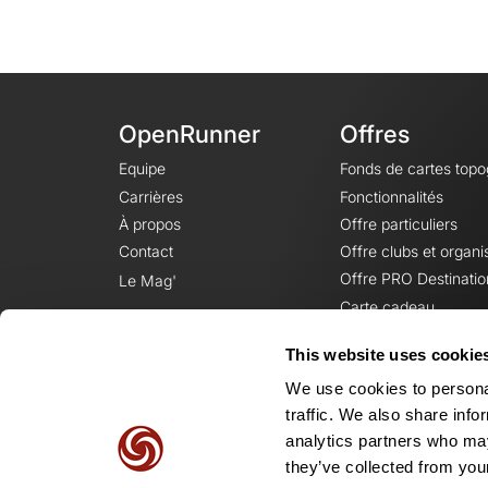
OpenRunner
Offres
Equipe
Fonds de cartes top
Carrières
Fonctionnalités
À propos
Offre particuliers
Contact
Offre clubs et organi
Offre PRO Destinatio
Le Mag'
Carte cadeau
This website uses cookie
We use cookies to personal
traffic. We also share info
analytics partners who may
they’ve collected from your