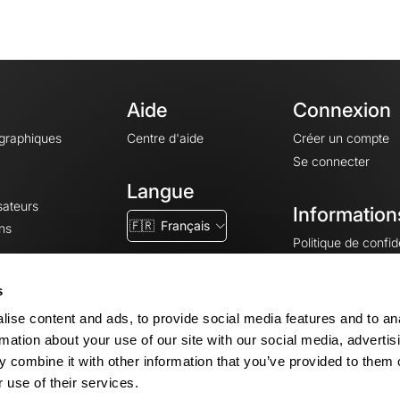
Aide
Connexion
ographiques
Centre d'aide
Créer un compte
Se connecter
Langue
sateurs
Information
🇫🇷
Français
ns
Politique de confide
CGV
CGU
s
Mentions légales
ise content and ads, to provide social media features and to an
Paramètres des co
rmation about your use of our site with our social media, advertis
 combine it with other information that you’ve provided to them o
 use of their services.