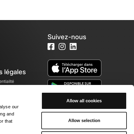
Suivez-nous
s légales
ntialité
Allow all cookies
alyse our
okies
ing and
Allow selection
r that