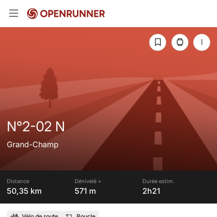
N°2-02 N
Grand-Champ
Distance
Dénivelé +
Durée estim.
50,35 km
571 m
2h21
Vélo de route
Boucle