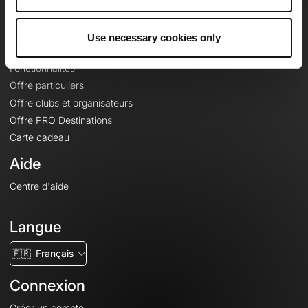
Le Mag'
Offres
Use necessary cookies only
Fonds de cartes topographiques
Fonctionnalités
Offre particuliers
Offre clubs et organisateurs
Offre PRO Destinations
Carte cadeau
Aide
Centre d'aide
Langue
🇫🇷
Français
Connexion
Créer un compte