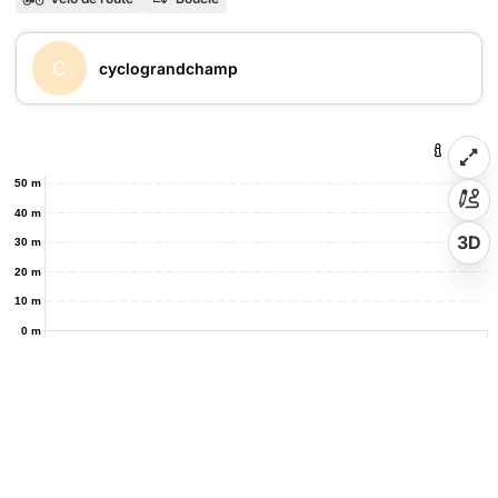
C
cyclograndchamp
50 m
40 m
3D
30 m
20 m
10 m
0 m