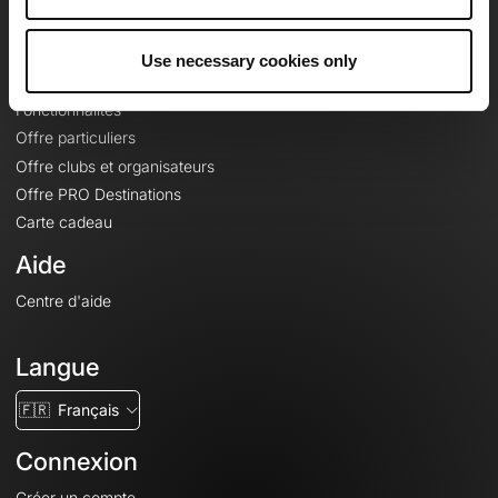
Le Mag'
Offres
Use necessary cookies only
Fonds de cartes topographiques
Fonctionnalités
Offre particuliers
Offre clubs et organisateurs
Offre PRO Destinations
Carte cadeau
Aide
Centre d'aide
Langue
🇫🇷
Français
Connexion
Créer un compte