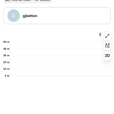
G
gjbetton
50 m
40 m
3D
30 m
20 m
10 m
0 m