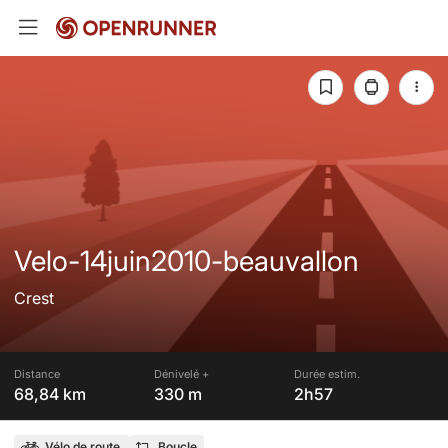
Velo-14juin2010-beauvallon
Crest
Distance
Dénivelé +
Durée estim.
68,84 km
330 m
2h57
Vélo de route
Boucle