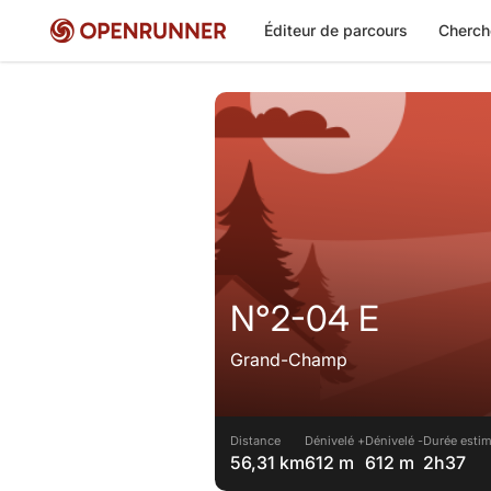
Éditeur de parcours
Cherch
N°2-04 E
Grand-Champ
Distance
Dénivelé +
Dénivelé -
Durée estim
56,31 km
612 m
612 m
2h37