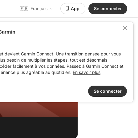
🇫🇷
Français
App
Se connecter
 Garmin
et devient Garmin Connect. Une transition pensée pour vous
 plus besoin de multiplier les étapes, tout est désormais
ccéder facilement à vos données. Passez à Garmin Connect et
périence plus agréable au quotidien.
En savoir plus
Se connecter