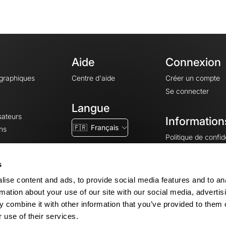
Aide
Connexion
ographiques
Centre d'aide
Créer un compte
Se connecter
Langue
sateurs
Information
🇫🇷
Français
ns
Politique de confide
CGV
CGU
s
Mentions légales
ise content and ads, to provide social media features and to an
Paramètres des co
rmation about your use of our site with our social media, advertis
 combine it with other information that you’ve provided to them o
 use of their services.