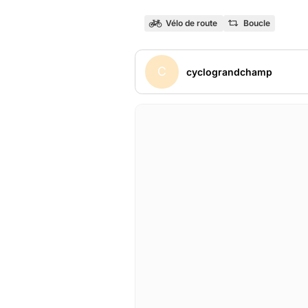
Vélo de route
Boucle
C
cyclograndchamp