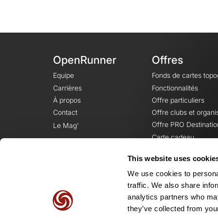
OpenRunner
Offres
Equipe
Fonds de cartes top
Carrières
Fonctionnalités
À propos
Offre particuliers
Contact
Offre clubs et organi
Offre PRO Destinatio
Le Mag'
Carte cadeau
This website uses cookie
We use cookies to personal
traffic. We also share info
analytics partners who may
they’ve collected from your