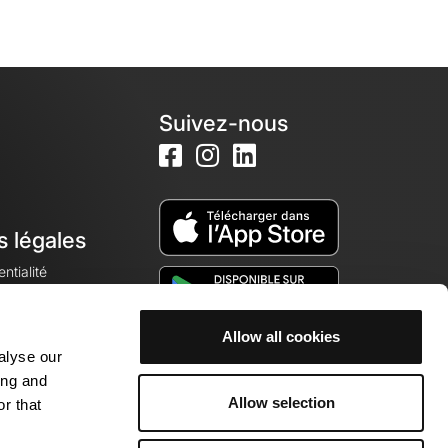
Suivez-nous
s légales
ntialité
Allow all cookies
alyse our
okies
ing and
Allow selection
r that