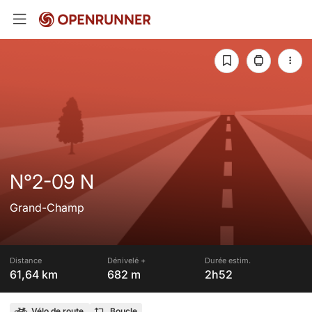
N°2-09 N
Grand-Champ
Distance
Dénivelé +
Durée estim.
61,64 km
682 m
2h52
Vélo de route
Boucle