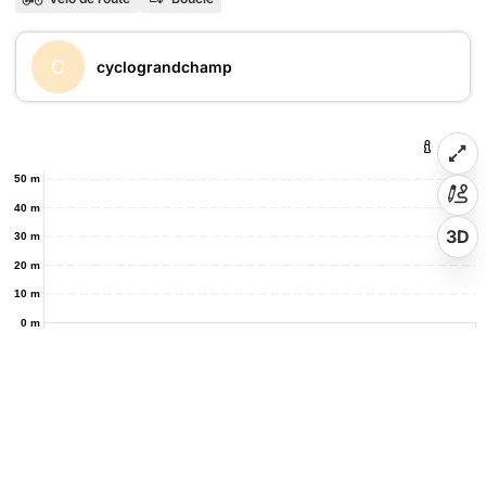
C
cyclograndchamp
50 m
40 m
3D
30 m
20 m
10 m
0 m