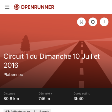
Circuit 1 du Dimanche 10 Juillet
2016
Plabennec
Distance
Dénivelé +
Durée estim.
80,8 km
746 m
3h40
Vélo de route
Boucle