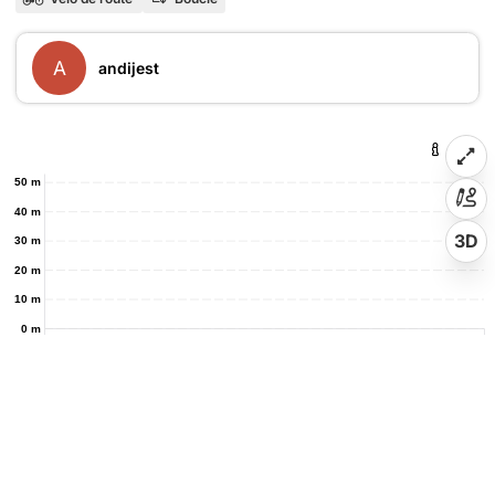
A
andijest
50 m
40 m
3D
30 m
20 m
10 m
0 m