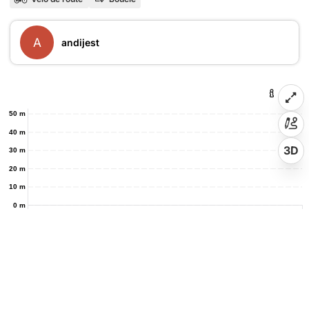
A
andijest
50 m
40 m
3D
30 m
20 m
10 m
0 m