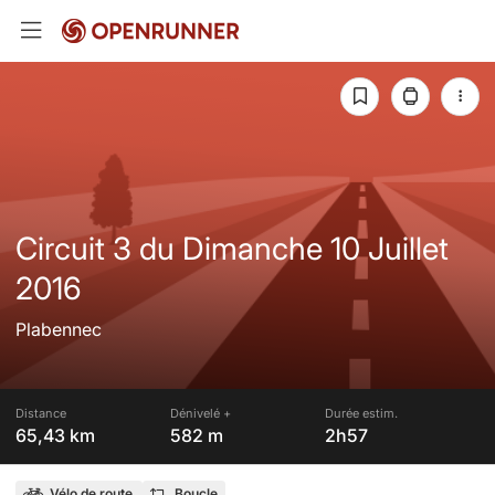
Circuit 3 du Dimanche 10 Juillet
2016
Plabennec
Distance
Dénivelé +
Durée estim.
65,43 km
582 m
2h57
Vélo de route
Boucle