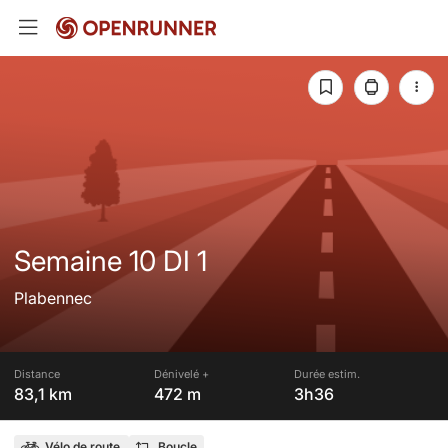
Semaine 10 DI 1
Plabennec
Distance
Dénivelé +
Durée estim.
83,1 km
472 m
3h36
Vélo de route
Boucle