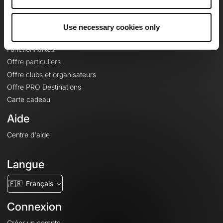
Le Mag'
Offres
Use necessary cookies only
Fonds de cartes topographiques
Fonctionnalités
Offre particuliers
Offre clubs et organisateurs
Offre PRO Destinations
Carte cadeau
Aide
Centre d'aide
Langue
🇫🇷
Français
Connexion
Créer un compte