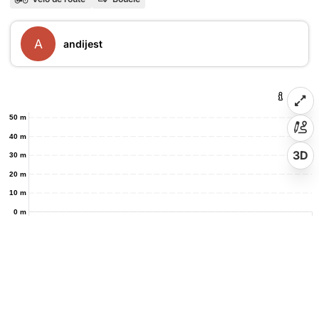
A
andijest
50 m
40 m
3D
30 m
20 m
10 m
0 m