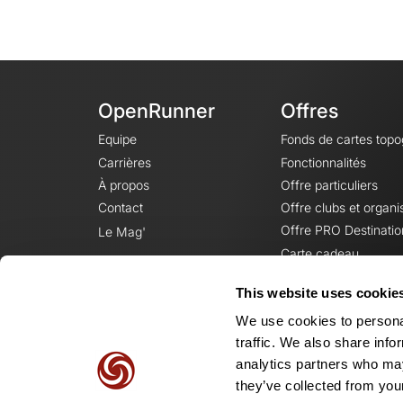
OpenRunner
Offres
Equipe
Fonds de cartes top
Carrières
Fonctionnalités
À propos
Offre particuliers
Contact
Offre clubs et organi
Offre PRO Destinatio
Le Mag'
Carte cadeau
This website uses cookie
We use cookies to personal
traffic. We also share info
analytics partners who may
they’ve collected from your