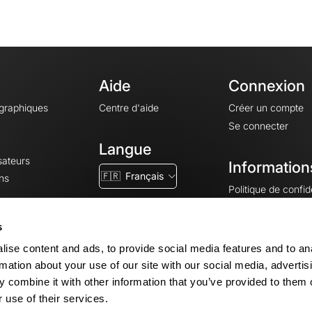
Aide
Connexion
ographiques
Centre d'aide
Créer un compte
Se connecter
Langue
sateurs
Information
🇫🇷
Français
ns
Politique de confide
CGV
CGU
s
Mentions légales
ise content and ads, to provide social media features and to an
Paramètres des co
rmation about your use of our site with our social media, advertis
 combine it with other information that you’ve provided to them o
 use of their services.