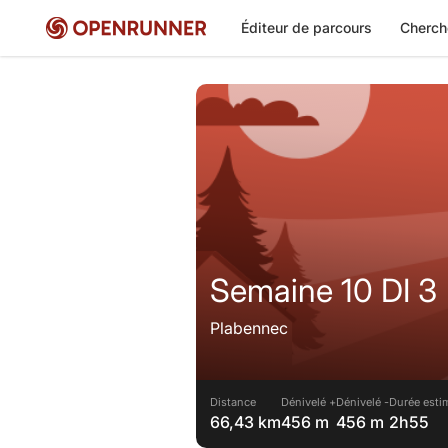
Éditeur de parcours
Cherch
Semaine 10 DI 3
Plabennec
Distance
Dénivelé +
Dénivelé -
Durée esti
66,43 km
456 m
456 m
2h55