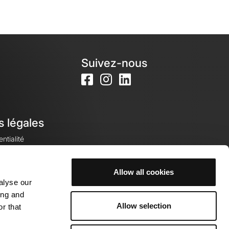
Suivez-nous
s légales
ntialité
Allow all cookies
alyse our
okies
ing and
Allow selection
r that