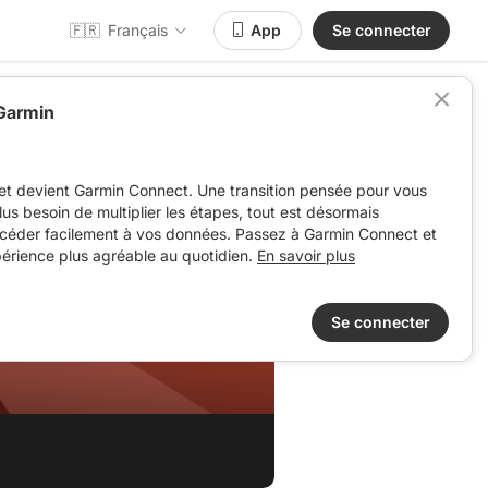
🇫🇷
Français
App
Se connecter
 Garmin
et devient Garmin Connect. Une transition pensée pour vous
 plus besoin de multiplier les étapes, tout est désormais
ccéder facilement à vos données. Passez à Garmin Connect et
périence plus agréable au quotidien.
En savoir plus
Se connecter