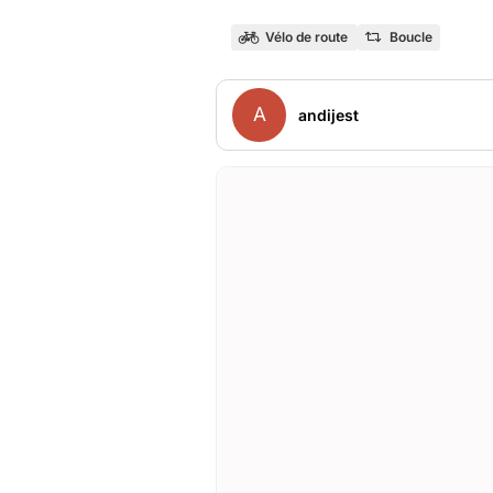
Vélo de route
Boucle
A
andijest