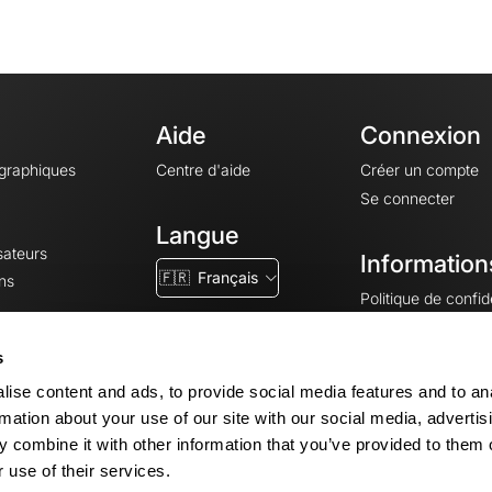
Aide
Connexion
ographiques
Centre d'aide
Créer un compte
Se connecter
Langue
sateurs
Information
🇫🇷
Français
ns
Politique de confide
CGV
CGU
s
Mentions légales
ise content and ads, to provide social media features and to an
Paramètres des co
rmation about your use of our site with our social media, advertis
 combine it with other information that you’ve provided to them o
 use of their services.