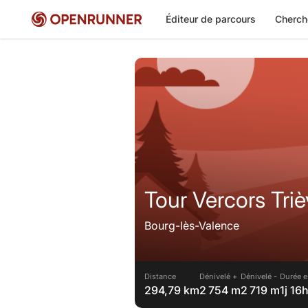
Éditeur de parcours
Cherch
Tour Vercors Triè
Bourg-lès-Valence
Distance
Dénivelé +
Dénivelé -
Durée e
294,79 km
2 754 m
2 719 m
1j 16