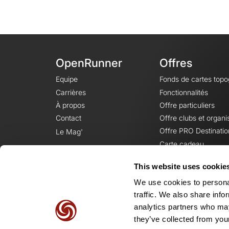
OpenRunner
Offres
Equipe
Fonds de cartes top
Carrières
Fonctionnalités
À propos
Offre particuliers
Contact
Offre clubs et organi
Offre PRO Destinatio
Le Mag'
Carte cadeau
This website uses cookie
We use cookies to personal
traffic. We also share info
analytics partners who may
they’ve collected from your