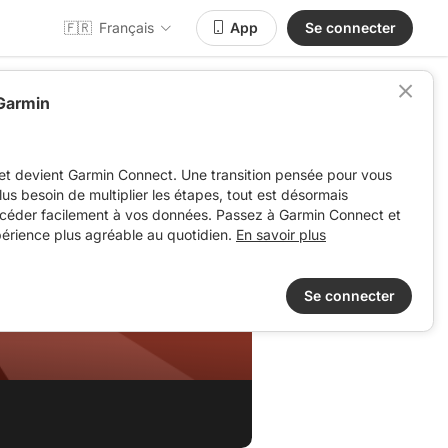
🇫🇷
Français
App
Se connecter
 Garmin
et devient Garmin Connect. Une transition pensée pour vous
 plus besoin de multiplier les étapes, tout est désormais
ccéder facilement à vos données. Passez à Garmin Connect et
périence plus agréable au quotidien.
En savoir plus
Se connecter