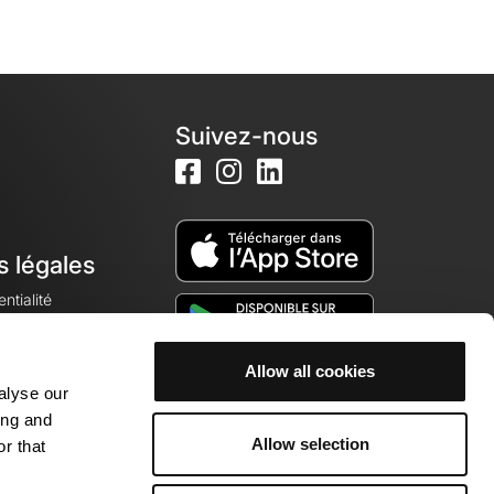
Suivez-nous
s légales
ntialité
Allow all cookies
alyse our
okies
ing and
Allow selection
r that