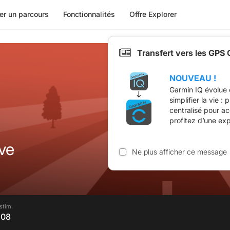
er un parcours
Fonctionnalités
Offre Explorer
Transfert vers les GPS
NOUVEAU !
Garmin IQ évolue 
simplifier la vie :
centralisé pour a
profitez d’une ex
ve
Ne plus afficher ce message
stim.
h08