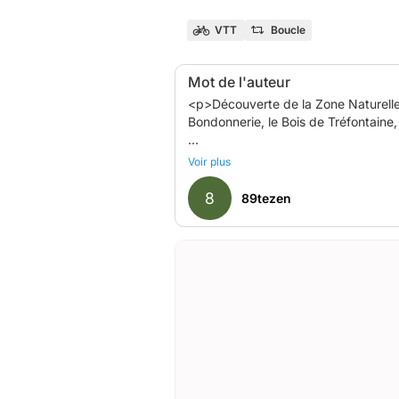
VTT
Boucle
Mot de l'auteur
<p>Découverte de la Zone Naturelle
Bondonnerie, le Bois de Tréfontaine,
<p>Géocaches sur le parcours</p>
Voir plus
<p>Plus d&#39;informations</p>
8
89tezen