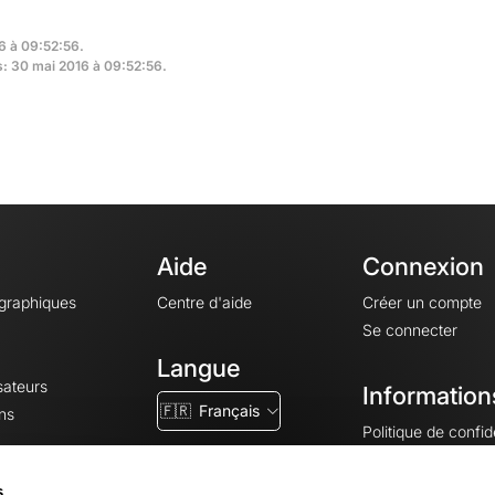
6 à 09:52:56.
rs: 30 mai 2016 à 09:52:56.
Aide
Connexion
ographiques
Centre d'aide
Créer un compte
Se connecter
Langue
sateurs
Information
🇫🇷
Français
ns
Politique de confide
CGV
CGU
s