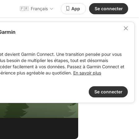
🇫🇷
Français
App
Se connecter
 Garmin
et devient Garmin Connect. Une transition pensée pour vous
 plus besoin de multiplier les étapes, tout est désormais
ccéder facilement à vos données. Passez à Garmin Connect et
périence plus agréable au quotidien.
En savoir plus
Se connecter