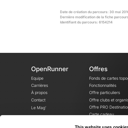
Date de création du parcours: 30 mai 201
Dernière modification de la fiche parcou
Identifiant du parcours: 6154214
OpenRunner
Offres
Equipe
Fonds de cartes top
Carrières
Fonctionnalités
À propos
Offre particuliers
Contact
Offre clubs et organi
Offre PRO Destinatio
Le Mag'
Carte cadeau
This website uses cookie