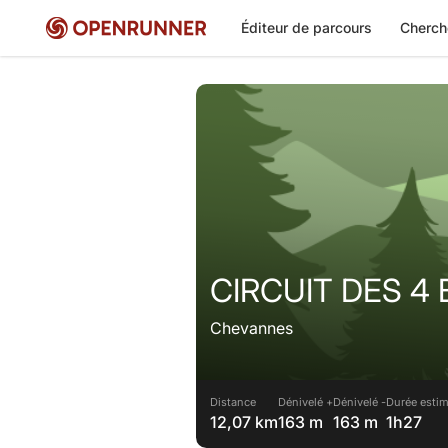
Éditeur de parcours
Cherch
CIRCUIT DES 4 
Chevannes
Distance
Dénivelé +
Dénivelé -
Durée estim
12,07 km
163 m
163 m
1h27