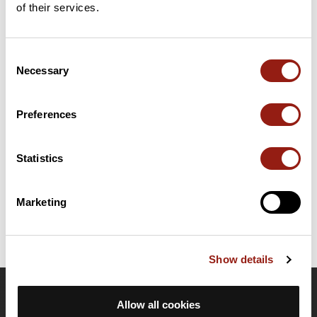
of their services.
Consent
Résumé
Necessary
Selection
Découvrez ce parcours de vélo de 90,8 km à proximité de
Navailles-Angos. Il présente une ascension cumulée de plus de
620m. Prévoyez environ 4 heures et 28 secondes pour réaliser
Preferences
ce parcours.
Statistics
Date de création du parcours: 19 décembre 2017 à 18:23:25.
Dernière modification de la fiche parcours: 16 janvier 2019 à 09:40:16.
Identifiant du parcours: 6160377
Marketing
Show details
OpenRunner
Allow all cookies