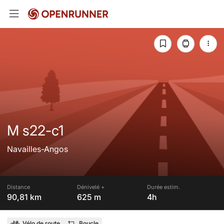
M s22-c1
Navailles-Angos
Distance
Dénivelé +
Durée estim.
90,81 km
625 m
4h
Vélo de route
Boucle