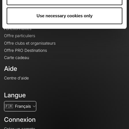
Le Mag'
Offres
Use necessary cookies only
Fonds de cartes topographiques
Fonctionnalités
Offre particuliers
Offre clubs et organisateurs
Offre PRO Destinations
Carte cadeau
Aide
Centre d'aide
Langue
🇫🇷
Français
Connexion
Créer un compte