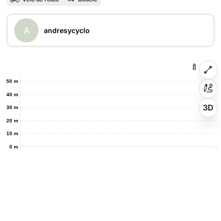
A
andresycyclo
50 m
40 m
3D
30 m
20 m
10 m
0 m