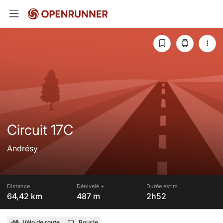
Circuit 17C
Andrésy
Distance
Dénivelé +
Durée estim.
64,42 km
487 m
2h52
Vélo de route
Boucle