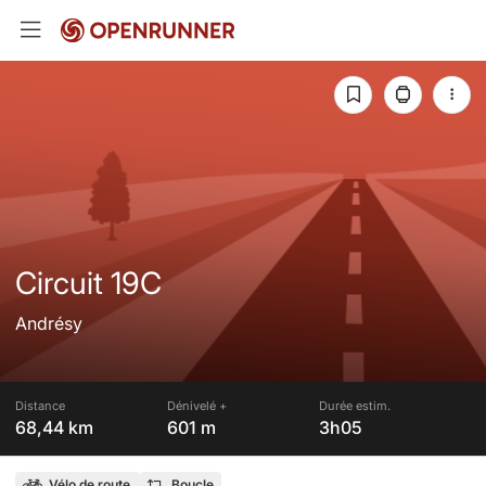
Circuit 19C
Andrésy
Distance
Dénivelé +
Durée estim.
68,44 km
601 m
3h05
Vélo de route
Boucle