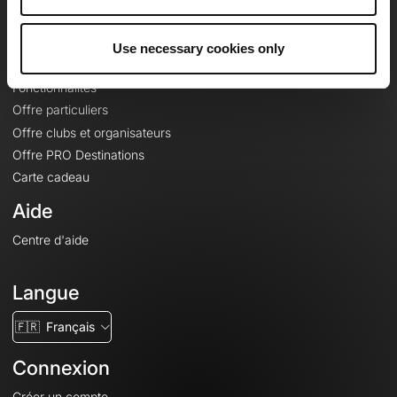
Le Mag'
Offres
Use necessary cookies only
Fonds de cartes topographiques
Fonctionnalités
Offre particuliers
Offre clubs et organisateurs
Offre PRO Destinations
Carte cadeau
Aide
Centre d'aide
Langue
🇫🇷
Français
Connexion
Créer un compte