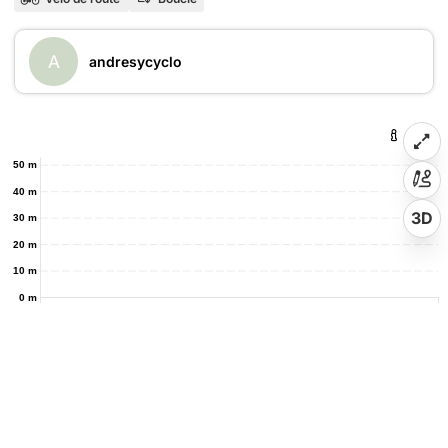
A
andresycyclo
50 m
40 m
3D
30 m
20 m
10 m
0 m