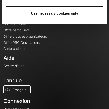
Le Mag'
Offres
Use necessary cookies only
Fonds de cartes topographiques
Fonctionnalités
Offre particuliers
Offre clubs et organisateurs
Offre PRO Destinations
Carte cadeau
Aide
Centre d'aide
Langue
🇫🇷
Français
Connexion
Créer un compte