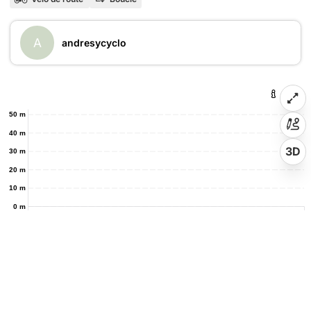
A
andresycyclo
50 m
40 m
3D
30 m
20 m
10 m
0 m