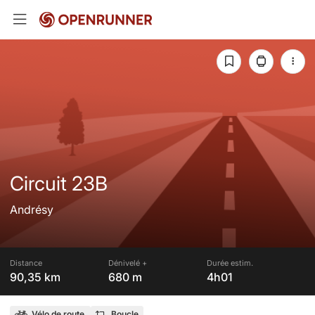
Circuit 23B
Andrésy
Distance
Dénivelé +
Durée estim.
90,35 km
680 m
4h01
Vélo de route
Boucle