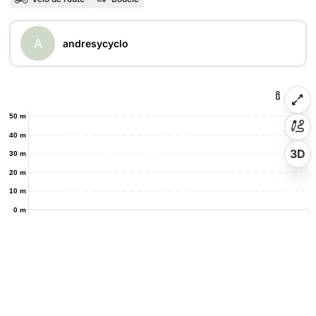
A
andresycyclo
50 m
40 m
3D
30 m
20 m
10 m
0 m