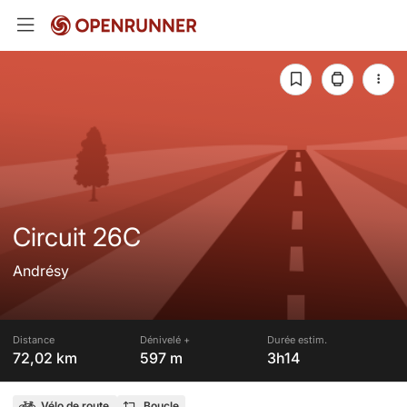
Circuit 26C
Andrésy
Distance
Dénivelé +
Durée estim.
72,02 km
597 m
3h14
Vélo de route
Boucle