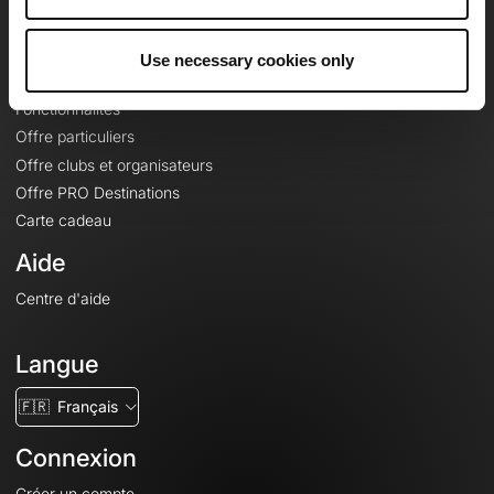
Le Mag'
Offres
Use necessary cookies only
Fonds de cartes topographiques
Fonctionnalités
Offre particuliers
Offre clubs et organisateurs
Offre PRO Destinations
Carte cadeau
Aide
Centre d'aide
Langue
🇫🇷
Français
Connexion
Créer un compte