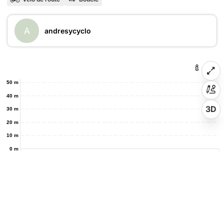
A
andresycyclo
50 m
40 m
3D
30 m
20 m
10 m
0 m