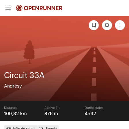
Circuit 33A
Andrésy
Distance
Dénivelé +
Durée estim.
100,32 km
876 m
4h32
Vélo de route
Boucle