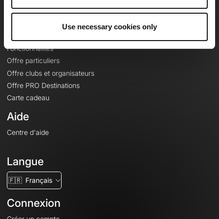
Le Mag'
Offres
Use necessary cookies only
Fonds de cartes topographiques
Fonctionnalités
Offre particuliers
Offre clubs et organisateurs
Offre PRO Destinations
Carte cadeau
Aide
Centre d'aide
Langue
🇫🇷
Français
Connexion
Créer un compte