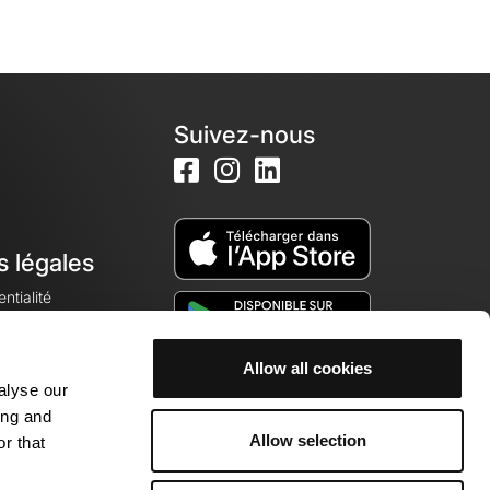
Suivez-nous
s légales
ntialité
Allow all cookies
alyse our
okies
ing and
Allow selection
r that