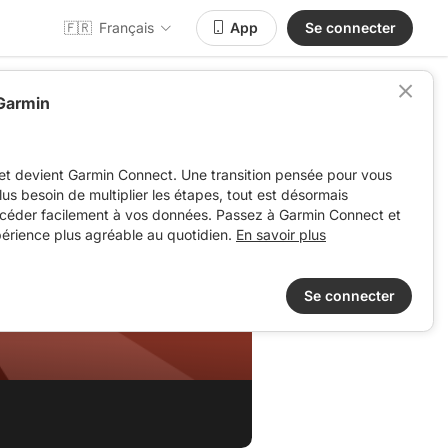
🇫🇷
Français
App
Se connecter
 Garmin
et devient Garmin Connect. Une transition pensée pour vous
 plus besoin de multiplier les étapes, tout est désormais
ccéder facilement à vos données. Passez à Garmin Connect et
périence plus agréable au quotidien.
En savoir plus
Se connecter