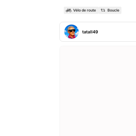
Vélo de route
Boucle
tatall49