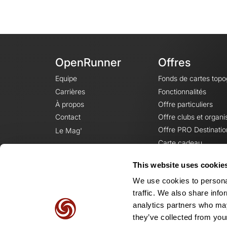
OpenRunner
Offres
Equipe
Fonds de cartes top
Carrières
Fonctionnalités
À propos
Offre particuliers
Contact
Offre clubs et organi
Offre PRO Destinatio
Le Mag'
Carte cadeau
This website uses cookie
We use cookies to personal
traffic. We also share info
analytics partners who may
they’ve collected from your