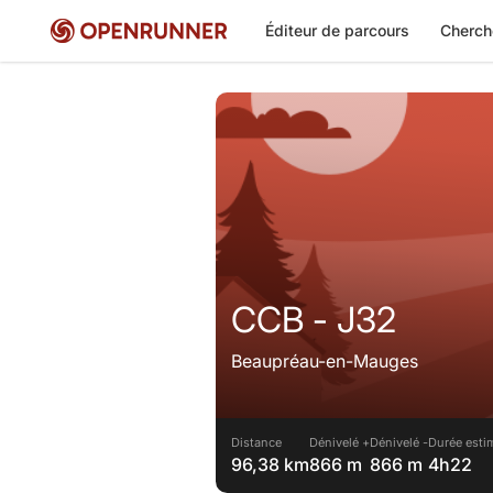
Éditeur de parcours
Cherch
CCB - J32
Beaupréau-en-Mauges
Distance
Dénivelé +
Dénivelé -
Durée esti
96,38 km
866 m
866 m
4h22