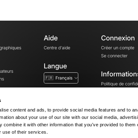
Aide
Connexion
ographiques
Centre d'aide
Créer un compte
Se connecter
Langue
sateurs
Information
🇫🇷
Français
ns
Politique de confide
CGV
CGU
s
Mentions légales
ise content and ads, to provide social media features and to an
Paramètres des co
rmation about your use of our site with our social media, advertis
 combine it with other information that you’ve provided to them o
 use of their services.