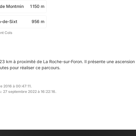
z de Montmin
1 150 m
n-de-Sixt
956 m
ent Cols
23 km à proximité de La Roche-sur-Foron. Il présente une ascensio
utes pour réaliser ce parcours.
e 2016 à 00:47:11.
rs: 27 septembre 2022 à 16:22:16.