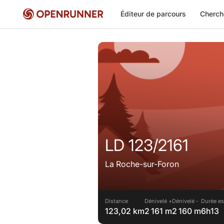
Éditeur de parcours
Cherch
LD 123/2161
La Roche-sur-Foron
Distance
Dénivelé +
Dénivelé -
Durée es
123,02 km
2 161 m
2 160 m
6h13