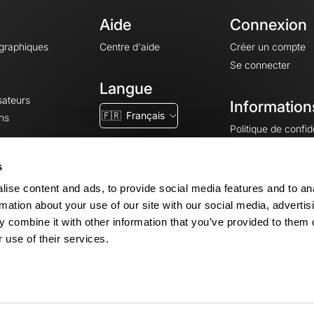
Aide
Connexion
ographiques
Centre d'aide
Créer un compte
Se connecter
Langue
sateurs
Information
🇫🇷
Français
ns
Politique de confide
CGV
CGU
s
Mentions légales
ise content and ads, to provide social media features and to an
Paramètres des co
rmation about your use of our site with our social media, advertis
 combine it with other information that you’ve provided to them o
 use of their services.
© 2026 OpenRunner - Version 7.31.3