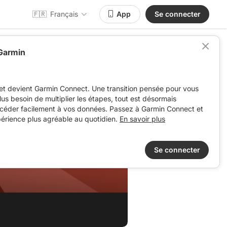
🇫🇷
Français
App
Se connecter
 Garmin
et devient Garmin Connect. Une transition pensée pour vous
 plus besoin de multiplier les étapes, tout est désormais
ccéder facilement à vos données. Passez à Garmin Connect et
périence plus agréable au quotidien.
En savoir plus
Se connecter