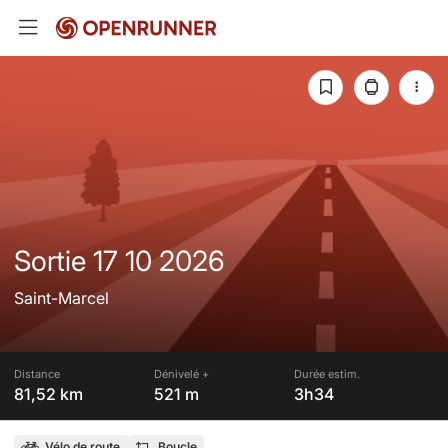
Sortie 17 10 2026
Saint-Marcel
Distance
Dénivelé +
Durée estim.
81,52 km
521 m
3h34
Vélo de route
Boucle