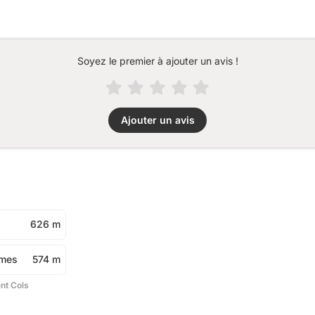
Soyez le premier à ajouter un avis !
Ajouter un avis
626 m
rmes
574 m
ent Cols