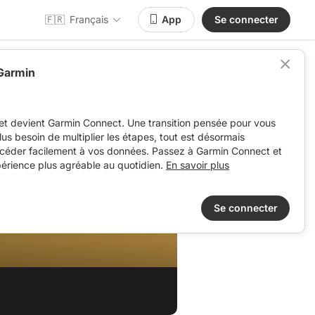
🇫🇷
Français
App
Se connecter
 Garmin
et devient Garmin Connect. Une transition pensée pour vous
 plus besoin de multiplier les étapes, tout est désormais
ccéder facilement à vos données. Passez à Garmin Connect et
périence plus agréable au quotidien.
En savoir plus
Se connecter