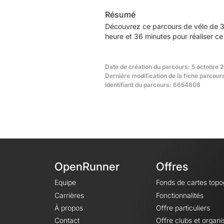
Résumé
Découvrez ce parcours de vélo de 3
heure et 36 minutes pour réaliser ce
Date de création du parcours: 5 octobre 
Dernière modification de la fiche parcour
Identifiant du parcours: 6654808
OpenRunner
Offres
Equipe
Fonds de cartes top
Carrières
Fonctionnalités
À propos
Offre particuliers
Contact
Offre clubs et organi