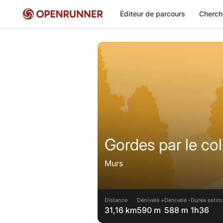
Éditeur de parcours
Cherch
Gordes par le col
Murs
Distance
Dénivelé +
Dénivelé -
Durée estim
31,16 km
590 m
588 m
1h36