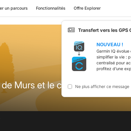
er un parcours
Fonctionnalités
Offre Explorer
Transfert vers les GPS
NOUVEAU !
Garmin IQ évolue 
simplifier la vie :
centralisé pour a
profitez d’une ex
 de Murs et le col des Trois Term
Ne plus afficher ce message
.