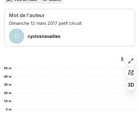
Mot de l'auteur
C
cyclosnavailles
50 m
40 m
3D
30 m
20 m
10 m
0 m