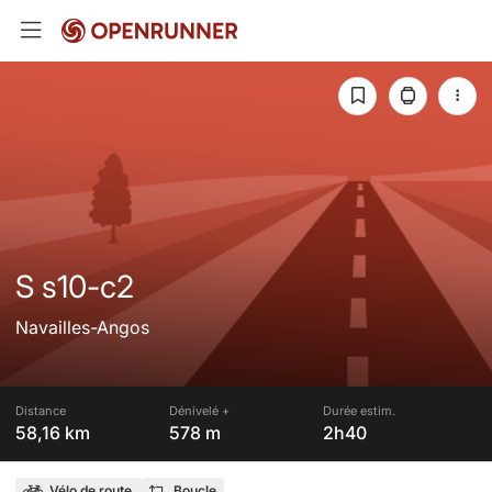
S s10-c2
Navailles-Angos
Distance
Dénivelé +
Durée estim.
58,16 km
578 m
2h40
Vélo de route
Boucle