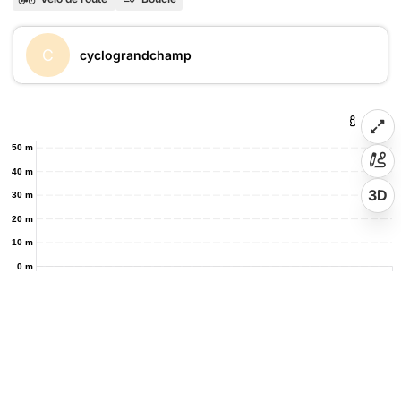
C
cyclograndchamp
50 m
40 m
3D
30 m
20 m
10 m
0 m