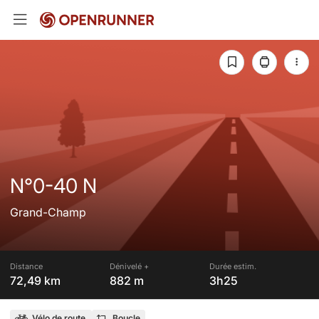
N°0-40 N
Grand-Champ
Distance
Dénivelé +
Durée estim.
72,49 km
882 m
3h25
Vélo de route
Boucle