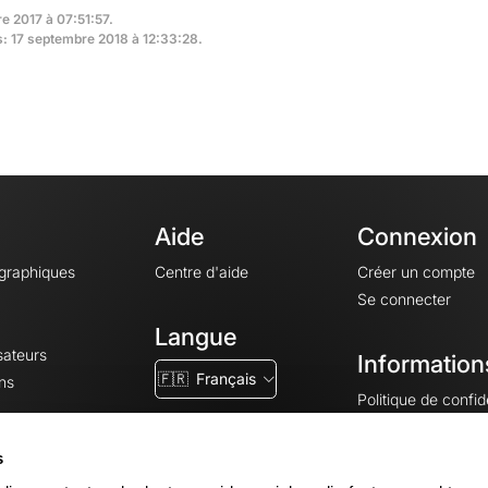
e 2017 à 07:51:57.
rs: 17 septembre 2018 à 12:33:28.
Aide
Connexion
ographiques
Centre d'aide
Créer un compte
Se connecter
Langue
sateurs
Information
🇫🇷
Français
ns
Politique de confide
CGV
CGU
s
Mentions légales