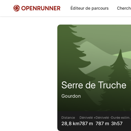
Éditeur de parcours
Cherch
Serre de Truche
Gourdon
Distance
Dénivelé +
Dénivelé -
Durée estim.
28,8 km
787 m
787 m
3h57