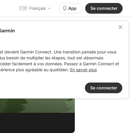
🇫🇷
Français
App
Se connecter
 Garmin
et devient Garmin Connect. Une transition pensée pour vous
 plus besoin de multiplier les étapes, tout est désormais
ccéder facilement à vos données. Passez à Garmin Connect et
périence plus agréable au quotidien.
En savoir plus
Se connecter