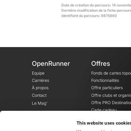
Date de création du parcours: 14 novembr
Dernière modification de la fiche parcou
Identifiant du parcours: 6675860
OpenRunner
Offres
Equipe
Fonds de cartes top
Carrières
Fonctionnalités
À propos
Offre particuliers
Contact
Offre clubs et organi
Offre PRO Destinatio
Le Mag'
Carte cadeau
This website uses cookie