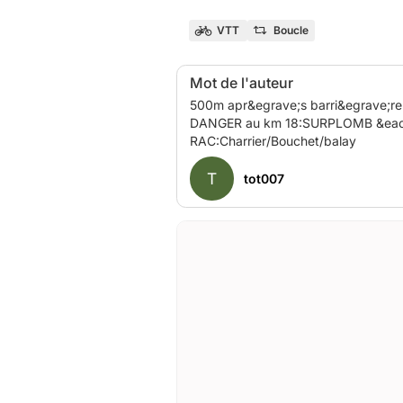
VTT
Boucle
Mot de l'auteur
500m apr&egrave;s barri&egrave;re 
DANGER au km 18:SURPLOMB &eacute
T
tot007