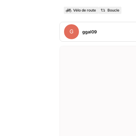
Vélo de route
Boucle
G
ggal09