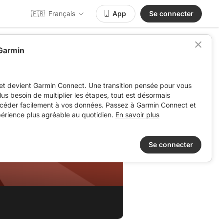
🇫🇷
Français
App
Se connecter
 Garmin
et devient Garmin Connect. Une transition pensée pour vous
 plus besoin de multiplier les étapes, tout est désormais
ccéder facilement à vos données. Passez à Garmin Connect et
périence plus agréable au quotidien.
En savoir plus
Se connecter