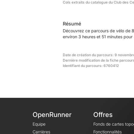
Cols extraits du catalogue du Club des C
Résumé
Découvrez ce parcours de vélo de 8
environ 3 heures et 51 minutes pour 
Date de création du parcours: 9 novembr
Dernière modification de la fiche parcou
Identifiant du parcours: 6760412
OpenRunner
Offres
Equipe
Fonds de cartes top
Carrières
Fonctionnalités