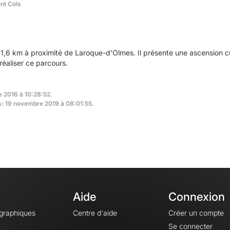
ent Cols
1,6 km à proximité de Laroque-d'Olmes. Il présente une ascension
réaliser ce parcours.
e 2016 à 10:28:52.
rs: 19 novembre 2019 à 08:01:55.
Aide
Connexion
ographiques
Centre d'aide
Créer un compte
Se connecter