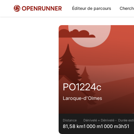
Éditeur de parcours
Cherch
PO1224c
Laroque-d'Olmes
Distance
Dénivelé +
Dénivelé -
Durée est
81,58 km
1 000 m
1 000 m
3h51