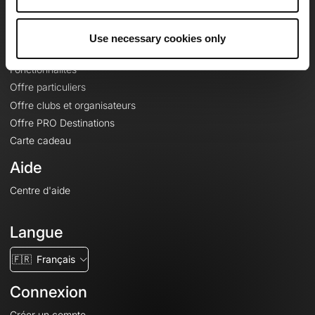
Le Mag'
Offres
Use necessary cookies only
Fonds de cartes topographiques
Fonctionnalités
Offre particuliers
Offre clubs et organisateurs
Offre PRO Destinations
Carte cadeau
Aide
Centre d'aide
Langue
🇫🇷
Français
Connexion
Créer un compte