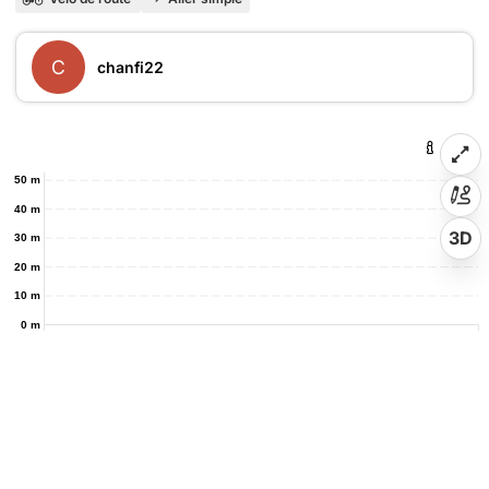
C
chanfi22
50 m
40 m
3D
30 m
20 m
10 m
0 m