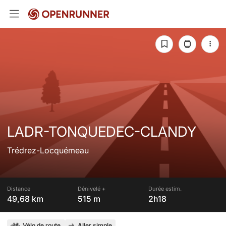
LADR-TONQUEDEC-CLANDY
Trédrez-Locquémeau
Distance
Dénivelé +
Durée estim.
49,68 km
515 m
2h18
Vélo de route
Aller simple