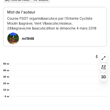
Mot de l'auteur
Course FSGT organis&eacute;e par l'Entente Cycliste
Moulin &agrave; Vent V&eacute;nissieux.
mi1948
50 m
40 m
3D
30 m
20 m
10 m
0 m