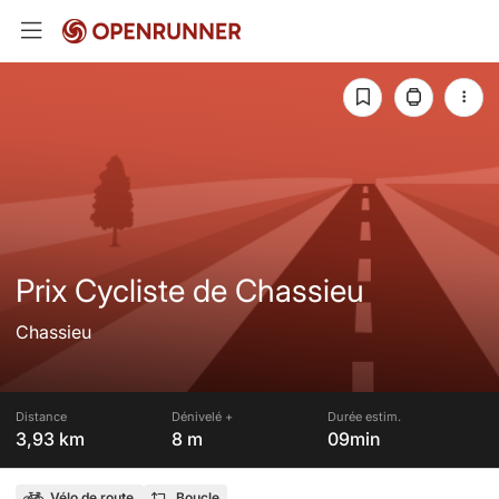
Prix Cycliste de Chassieu
Chassieu
Distance
Dénivelé +
Durée estim.
3,93 km
8 m
09min
Vélo de route
Boucle