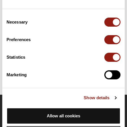
Consent
Résumé
Necessary
Selection
Découvrez ce parcours de vélo de 3,9 km à proximité de
Chassieu. Prévoyez environ 9 minutes et 44 secondes pour
réaliser ce parcours.
Preferences
Date de création du parcours: 5 décembre 2017 à 16:16:05.
Statistics
Dernière modification de la fiche parcours: 5 décembre 2017 à 16:16:05.
Identifiant du parcours: 6831445
Marketing
Show details
OpenRunner
Allow all cookies
Equipe
Carrières