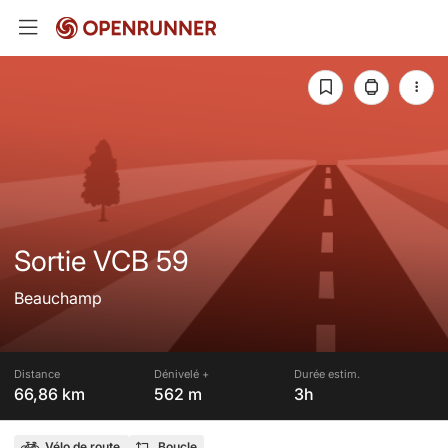
Sortie VCB 59
Beauchamp
Distance
Dénivelé +
Durée estim.
66,86 km
562 m
3h
Vélo de route
Boucle