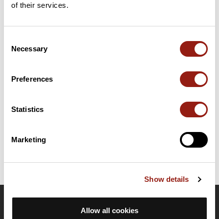
of their services.
Consent
Résumé
Necessary
Selection
Découvrez ce parcours de vélo de 66,9 km à proximité de
Beauchamp. Il présente une ascension cumulée de plus de
560m. Prévoyez environ 3 heures et 44 secondes pour réaliser
Preferences
ce parcours.
Statistics
Date de création du parcours: 5 décembre 2017 à 21:20:41.
Dernière modification de la fiche parcours: 25 novembre 2025 à 19:15:24.
Identifiant du parcours: 6835399
Marketing
Show details
OpenRunner
Allow all cookies