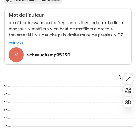
Mot de l'auteur
<p>fdc> bessancourt > frépillon > villiers adam > baillet >
monsoult > maffliers > en haut de maffliers à droite >
traverser N1 > à gauche puis droite route de presles > D78
> beaumont > persan > chambly > ronquerolles >
Voir plus
hédouville > frouville > nesles > valmondois > mériel >
V
vcbeauchamp95250
50 m
40 m
3D
30 m
20 m
10 m
0 m