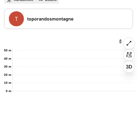
T
toporandosmontagne
50 m
40 m
3D
30 m
20 m
10 m
0 m