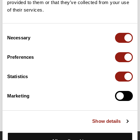
provided to them or that they’ve collected from your use
10 km
Brèche de Charance
1 657 m
of their services.
Cols extraits du catalogue du Club des Cent Cols
Consent
Necessary
Selection
Résumé
Découvrez ce parcours de randonnée de 14,1 km à proximité de
Gap. Il présente une ascension cumulée de plus de 870m.
Preferences
Prévoyez environ 6 heures et 26 minutes pour réaliser ce
parcours.
Statistics
Date de création du parcours: 17 décembre 2016 à 16:03:52.
Dernière modification de la fiche parcours: 17 décembre 2016 à 16:03:52.
Marketing
Identifiant du parcours: 6865616
Show details