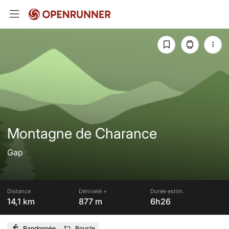
Montagne de Charance
Gap
Distance
Dénivelé +
Durée estim.
14,1 km
877 m
6h26
Randonnée
Boucle