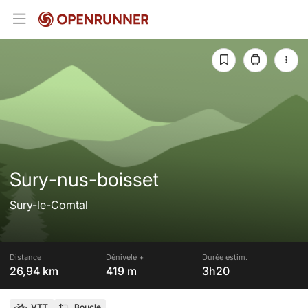
Sury-nus-boisset
Sury-le-Comtal
Distance
Dénivelé +
Durée estim.
26,94 km
419 m
3h20
VTT
Boucle