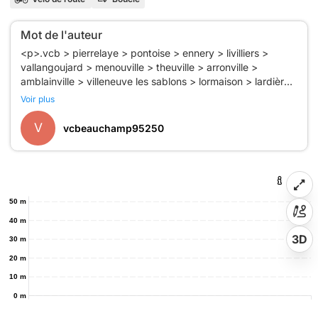
Mot de l'auteur
<p>.vcb > pierrelaye > pontoise > ennery > livilliers >
vallangoujard > menouville > theuville > arronville >
amblainville > villeneuve les sablons > lormaison > lardières
> andeville > mortefontaine > ste geneviève > la chapelle
Voir plus
st pierre > cavillon > neuilly en thelle > morangles > le
mesnil > beaumont > presles > nerville la forêt > baillet >
V
vcbeauchamp95250
bethemont > bessancourt > fdc .</p>
50 m
40 m
3D
30 m
20 m
10 m
0 m