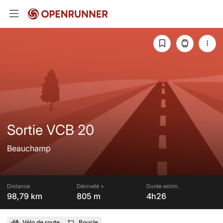
Sortie VCB 20
Beauchamp
Distance
Dénivelé +
Durée estim.
98,79 km
805 m
4h26
Vélo de route
Boucle