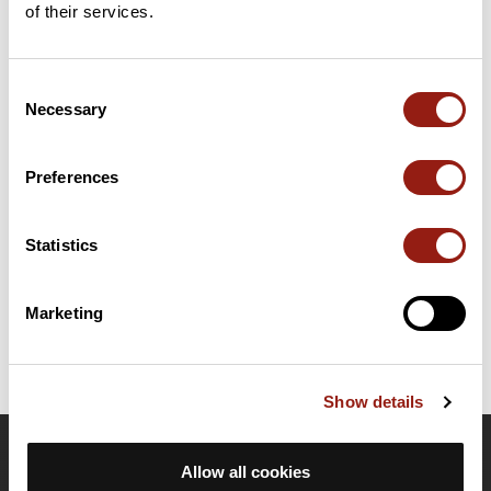
of their services.
Consent
Résumé
Necessary
Selection
Découvrez ce parcours de vélo de 98,8 km à proximité de
Beauchamp. Il présente une ascension cumulée de plus de
800m. Prévoyez environ 4 heures et 26 minutes pour réaliser
Preferences
ce parcours.
Statistics
Date de création du parcours: 11 janvier 2017 à 14:47:21.
Dernière modification de la fiche parcours: 11 décembre 2018 à 16:30:12.
Identifiant du parcours: 6931143
Marketing
Show details
OpenRunner
Allow all cookies