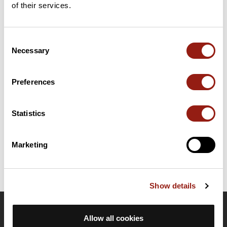
of their services.
Consent
Résumé
Necessary
Selection
Découvrez ce parcours de vélo de 92,3 km à proximité de
Beauchamp. Il présente une ascension cumulée de plus de
940m. Prévoyez environ 4 heures et 15 minutes pour réaliser ce
Preferences
parcours.
Statistics
Date de création du parcours: 11 janvier 2017 à 17:05:06.
Dernière modification de la fiche parcours: 30 mai 2021 à 11:23:51.
Identifiant du parcours: 6931753
Marketing
Show details
OpenRunner
Allow all cookies