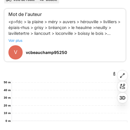
Mot de l'auteur
<p>fdc > la plaine > méry > auvers > hérouville > livilliers >
épiais-rhus > grisy > bréançon > le heaulme >neuilly >
lavilletertre > liancourt > loconville > boissy le bois >
bachivillers > fresneaux-monchevreuil > pouilly >
Voir plus
bléquencourt >haillancourt > ivry le temple > hénonville > le
christ d’haravilliers > grisy > gérocourt > génicourt >
V
vcbeauchamp95250
ennery > pontoise > pierrelaye > fdc .</p>
50 m
40 m
3D
30 m
20 m
10 m
0 m