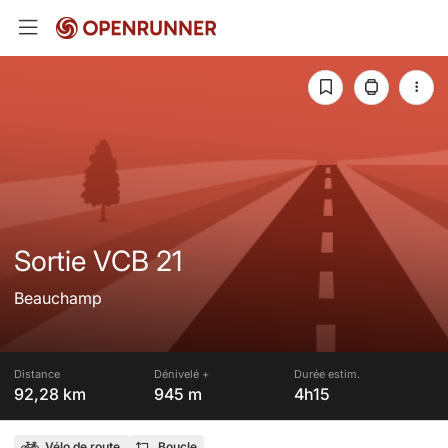
Sortie VCB 21
Beauchamp
Distance
Dénivelé +
Durée estim.
92,28 km
945 m
4h15
Vélo de route
Boucle