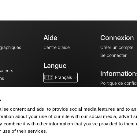
Aide
Connexion
ographiques
Centre d'aide
Créer un compte
Se connecter
Langue
sateurs
Information
🇫🇷
Français
ns
Politique de confide
CGV
CGU
s
Mentions légales
ise content and ads, to provide social media features and to an
Paramètres des co
rmation about your use of our site with our social media, advertis
 combine it with other information that you’ve provided to them o
 use of their services.