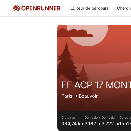
Éditeur de parcours
Cherch
FF ACP 17 MONT
Paris
Beauvoir
Distance
Dénivelé +
Dénivelé -
Durée e
334,74 km
3 182 m
3 222 m
15h1