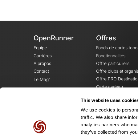
OpenRunner
Offres
Equipe
Fonds de cartes top
Carrières
Fonctionnalités
À propos
Offre particuliers
Contact
Offre clubs et organi
Offre PRO Destinatio
Le Mag'
Carte cadeau
This website uses cookie
We use cookies to personal
traffic. We also share info
analytics partners who may
they’ve collected from your