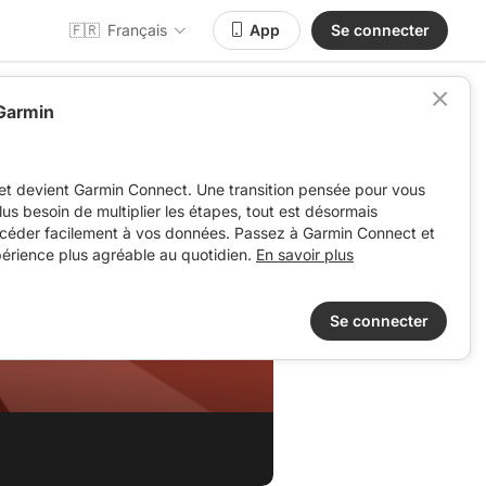
🇫🇷
Français
App
Se connecter
 Garmin
et devient Garmin Connect. Une transition pensée pour vous
 plus besoin de multiplier les étapes, tout est désormais
ccéder facilement à vos données. Passez à Garmin Connect et
périence plus agréable au quotidien.
En savoir plus
Se connecter