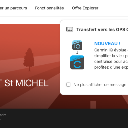
er un parcours
Fonctionnalités
Offre Explorer
Transfert vers les GPS
NOUVEAU !
Garmin IQ évolue 
simplifier la vie :
centralisé pour a
profitez d’une ex
 St MICHEL
Ne plus afficher ce message
stim.
7