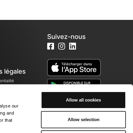
Suivez-nous
s légales
ntialité
Allow all cookies
alyse our
okies
ing and
Allow selection
r that