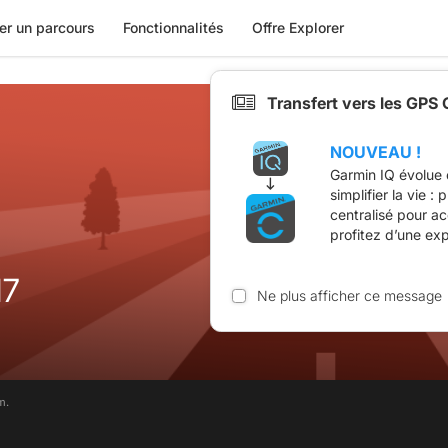
er un parcours
Fonctionnalités
Offre Explorer
Transfert vers les GPS
NOUVEAU !
Garmin IQ évolue 
simplifier la vie :
centralisé pour a
profitez d’une ex
17
Ne plus afficher ce message
m.