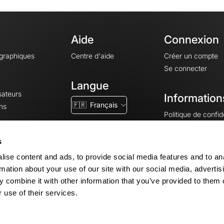
Aide
Connexion
ographiques
Centre d'aide
Créer un compte
Se connecter
Langue
sateurs
Information
🇫🇷
Français
ns
Politique de confide
CGV
CGU
s
Mentions légales
ise content and ads, to provide social media features and to an
Paramètres des co
rmation about your use of our site with our social media, advertis
 combine it with other information that you’ve provided to them o
 use of their services.
© 2026 OpenRunner - Version 7.31.3