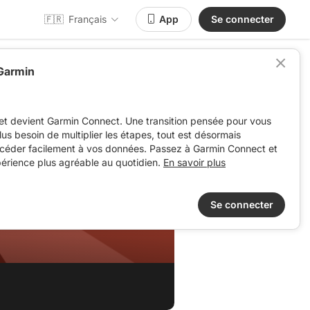
🇫🇷
Français
App
Se connecter
 Garmin
et devient Garmin Connect. Une transition pensée pour vous
 plus besoin de multiplier les étapes, tout est désormais
ccéder facilement à vos données. Passez à Garmin Connect et
périence plus agréable au quotidien.
En savoir plus
Se connecter