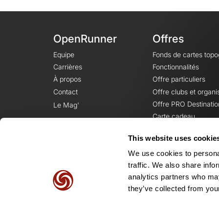
OpenRunner
Offres
Equipe
Fonds de cartes top
Carrières
Fonctionnalités
À propos
Offre particuliers
Contact
Offre clubs et organi
Offre PRO Destinatio
Le Mag'
Carte cadeau
This website uses cookie
We use cookies to personal
traffic. We also share info
analytics partners who may
they’ve collected from your