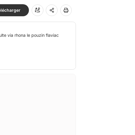
élécharger
te via rhona le pouzin flaviac