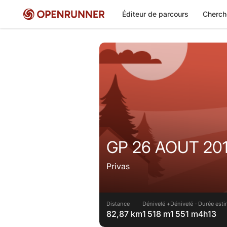
Éditeur de parcours
Cherch
GP 26 AOUT 20
Privas
Distance
Dénivelé +
Dénivelé -
Durée esti
82,87 km
1 518 m
1 551 m
4h13