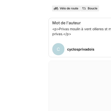
Vélo de route
Boucle
Mot de l'auteur
<p>Privas moulin à vent ollieres st 
privas.</p>
C
cyclosprivadois