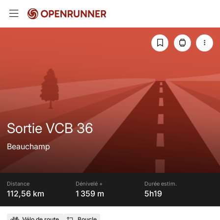
Sortie VCB 36
Beauchamp
Distance
Dénivelé +
Durée estim.
112,56 km
1 359 m
5h19
Vélo de route
Boucle