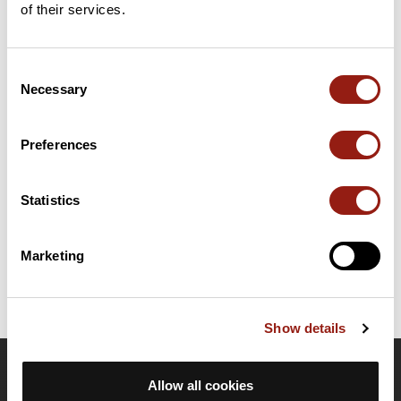
of their services.
Consent
Résumé
Necessary
Selection
Découvrez ce parcours de vélo de 112,6 km à proximité de
Beauchamp. Il présente une ascension cumulée de plus de
1350m. Prévoyez environ 5 heures et 19 minutes pour réaliser
Preferences
ce parcours.
Statistics
Date de création du parcours: 21 janvier 2017 à 17:16:55.
Dernière modification de la fiche parcours: 14 décembre 2018 à 17:42:17.
Identifiant du parcours: 6960971
Marketing
Show details
OpenRunner
Allow all cookies