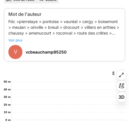
Mot de l'auteur
Fdc >pierrelaye > pontoise > vauréal > cergy > boisemont
> meulan > oinville > breuil > drocourt > villiers en arthies >
chaussy > amenucourt > roconval > route des crêtes >
chérence > vétheuil > les millonnets > fontenay saint père >
Voir plus
guitancourt > breuil > la chartre > juziers > chemin
d'apremont > mézy > meulan > les mureaux > vernoullet >
V
vcbeauchamp95250
50 m
40 m
3D
30 m
20 m
10 m
0 m