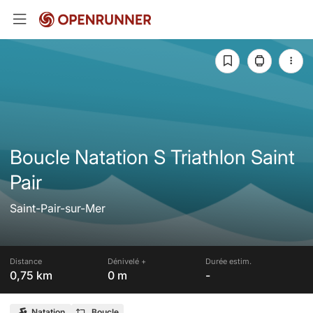
Boucle Natation S Triathlon Saint
Pair
Saint-Pair-sur-Mer
Distance
Dénivelé +
Durée estim.
0,75 km
0 m
-
Natation
Boucle