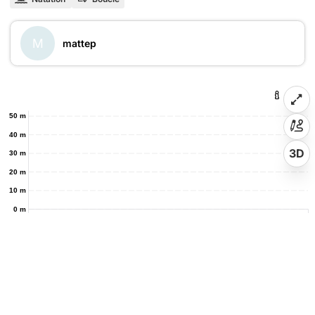
M
mattep
50 m
40 m
3D
30 m
20 m
10 m
0 m