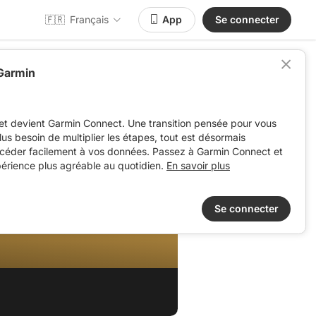
🇫🇷
Français
App
Se connecter
 Garmin
et devient Garmin Connect. Une transition pensée pour vous
 plus besoin de multiplier les étapes, tout est désormais
ccéder facilement à vos données. Passez à Garmin Connect et
périence plus agréable au quotidien.
En savoir plus
Se connecter