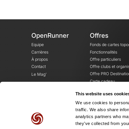
OpenRunner
Offres
Equipe
Fonds de cartes top
Carrières
Fonctionnalités
À propos
Offre particuliers
Contact
Offre clubs et organi
Offre PRO Destinatio
Le Mag'
Carte cadeau
This website uses cookie
We use cookies to personal
traffic. We also share info
analytics partners who may
they’ve collected from your