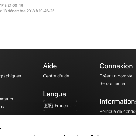
017 à 21:06:48.
rs: 18 décembre 2018 à 19:46:25.
Aide
Connexion
ographiques
Centre d'aide
Créer un compte
Se connecter
Langue
sateurs
Information
🇫🇷
Français
ns
Politique de confide
CGV
CGU
s
Mentions légales