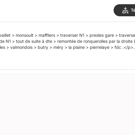
T
 baillet > monsoult > maffliers > traverser N1 > presles gare > trave
 N1 > tout de suite à dte > remontée de ronquerolles par la droite (l