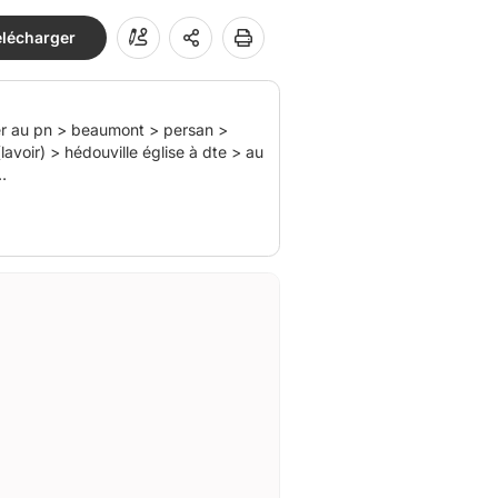
élécharger
rser au pn > beaumont > persan >
avoir) > hédouville église à dte > au