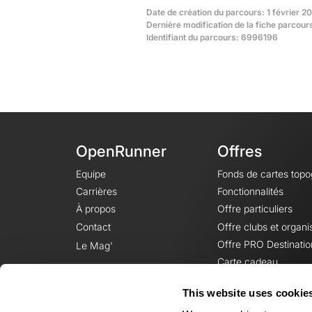
Date de création du parcours: 1 février 2
Dernière modification de la fiche parcou
Identifiant du parcours: 6996196
OpenRunner
Offres
Equipe
Fonds de cartes top
Carrières
Fonctionnalités
À propos
Offre particuliers
Contact
Offre clubs et organi
Offre PRO Destinatio
Le Mag'
Carte cadeau
This website uses cookie