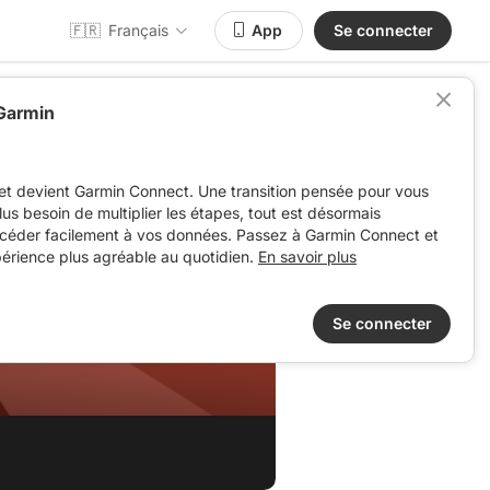
🇫🇷
Français
App
Se connecter
 Garmin
et devient Garmin Connect. Une transition pensée pour vous
 plus besoin de multiplier les étapes, tout est désormais
ccéder facilement à vos données. Passez à Garmin Connect et
périence plus agréable au quotidien.
En savoir plus
Se connecter