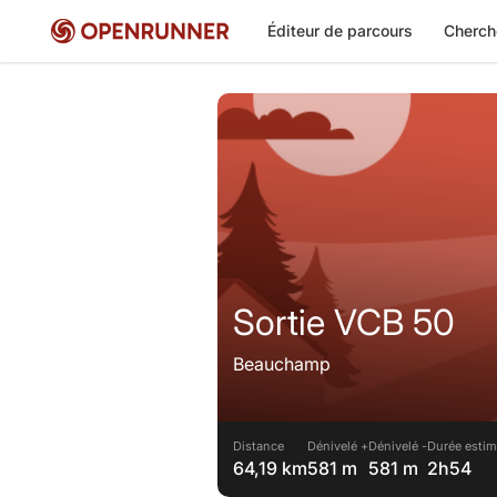
Éditeur de parcours
Cherch
Sortie VCB 50
Beauchamp
Distance
Dénivelé +
Dénivelé -
Durée estim
64,19 km
581 m
581 m
2h54