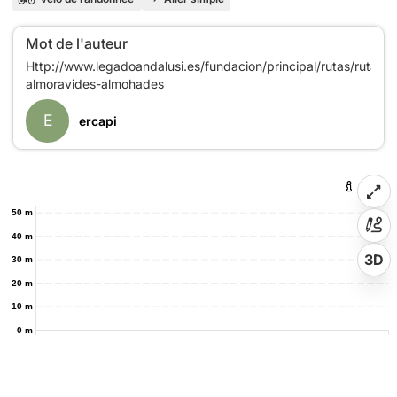
Mot de l'auteur
Http://www.legadoandalusi.es/fundacion/principal/rutas/ruta-
E
ercapi
50 m
40 m
3D
30 m
20 m
10 m
0 m