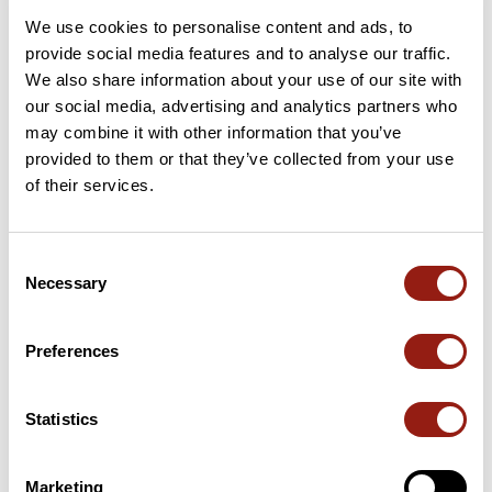
We use cookies to personalise content and ads, to
provide social media features and to analyse our traffic.
Cols le long du parcours
We also share information about your use of our site with
our social media, advertising and analytics partners who
12 km
Puerto del Bujeo
316 m
may combine it with other information that you’ve
provided to them or that they’ve collected from your use
99 km
Puerto del Espino
843 m
of their services.
109 km
Puerto del Loro
805 m
Consent
118 km
Puerto de Encinas Borrachas
1 015 m
Necessary
Selection
146 km
Puerto el Saltillo
896 m
Preferences
Cols extraits du catalogue du Club des Cent Cols
Statistics
Résumé
Découvrez ce parcours de vélo de 350,7 km qui débute à Tarifa
Marketing