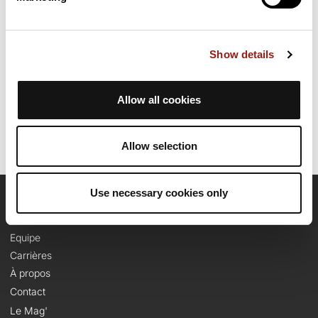
et se termine à Grenade. Il présente une ascension cumulée de
plus de 4990m. Prévoyez environ 17 heures et 10 minutes pour
réaliser ce parcours.
Show details
Date de création du parcours: 1 décembre 2016 à 12:31:16.
Dernière modification de la fiche parcours: 1 décembre 2016 à 12:31:16.
Identifiant du parcours: 701053
Allow all cookies
Allow selection
Use necessary cookies only
OpenRunner
Equipe
Carrières
À propos
Contact
Le Mag'