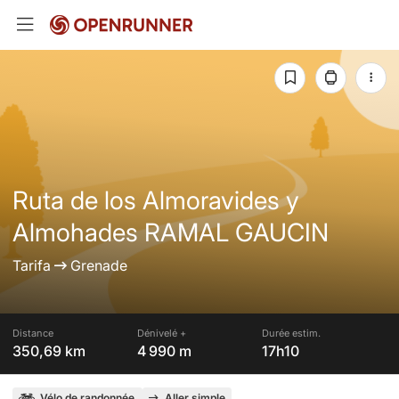
Ruta de los Almoravides y
Almohades RAMAL GAUCIN
Tarifa
Grenade
Distance
Dénivelé +
Durée estim.
350,69 km
4 990 m
17h10
Vélo de randonnée
Aller simple