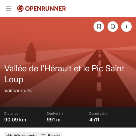
Vallée de l'Hérault et le Pic Saint
Loup
Vailhauquès
Distance
Dénivelé +
Durée estim.
90,09 km
991 m
4h11
Vélo de route
Boucle