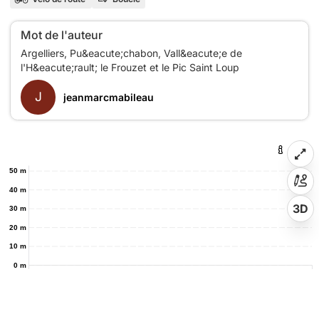
Mot de l'auteur
Argelliers, Pu&eacute;chabon, Vall&eacute;e de
J
jeanmarcmabileau
50 m
40 m
3D
30 m
20 m
10 m
0 m