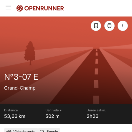
N°3-07 E
Grand-Champ
Distance
Dénivelé +
Durée estim.
53,66 km
502 m
2h26
Vélo de route
Boucle