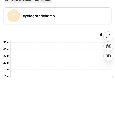
C
cyclograndchamp
50 m
40 m
3D
30 m
20 m
10 m
0 m