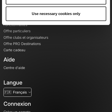
Le Mag'
Offres
Use necessary cookies only
Fonds de cartes topographiques
Fonctionnalités
Offre particuliers
Offre clubs et organisateurs
Offre PRO Destinations
Carte cadeau
Aide
Centre d'aide
Langue
🇫🇷
Français
Connexion
Créer un compte