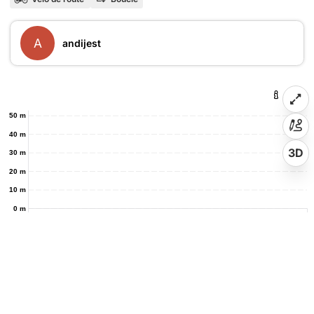
A
andijest
50 m
40 m
3D
30 m
20 m
10 m
0 m