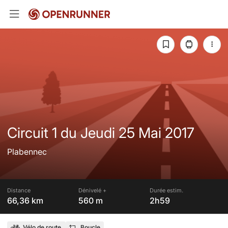
Circuit 1 du Jeudi 25 Mai 2017
Plabennec
Distance
Dénivelé +
Durée estim.
66,36 km
560 m
2h59
Vélo de route
Boucle