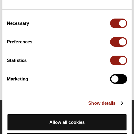
Résumé
Consent
Découvrez ce parcours de vélo de 52,2 km à proximité de
Necessary
Selection
Lisieux. Il présente une ascension cumulée de plus de 390m.
Prévoyez environ 2 heures et 19 minutes pour réaliser ce
parcours.
Preferences
Date de création du parcours: 2 avril 2017 à 19:48:42.
Statistics
Dernière modification de la fiche parcours: 19 janvier 2026 à 17:15:56.
Identifiant du parcours: 7224461
Marketing
Show details
OpenRunner
Allow all cookies
Equipe
Carrières