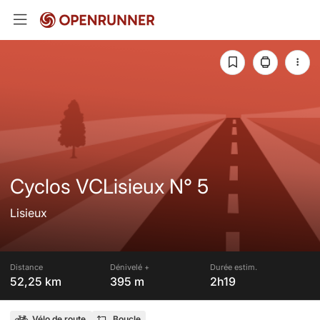
Cyclos VCLisieux N° 5
Lisieux
Distance
Dénivelé +
Durée estim.
52,25 km
395 m
2h19
Vélo de route
Boucle