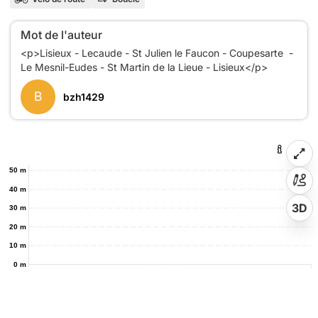
Mot de l'auteur
<p>Lisieux - Lecaude - St Julien le Faucon - Coupesarte -
B
bzh1429
50 m
40 m
3D
30 m
20 m
10 m
0 m