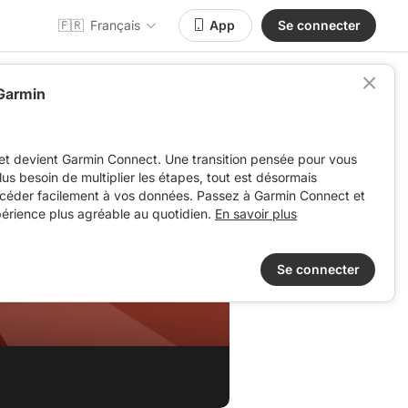
🇫🇷
Français
App
Se connecter
 Garmin
et devient Garmin Connect. Une transition pensée pour vous
 plus besoin de multiplier les étapes, tout est désormais
ccéder facilement à vos données. Passez à Garmin Connect et
périence plus agréable au quotidien.
En savoir plus
Se connecter