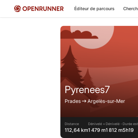
Éditeur de parcours
Cherch
Pyrenees7
Prades
Argelès-sur-Mer
Distance
Dénivelé +
Dénivelé -
Durée est
112,64 km
1 479 m
1 812 m
5h19