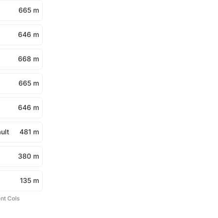
665 m
646 m
668 m
665 m
646 m
ult
481 m
380 m
135 m
ent Cols