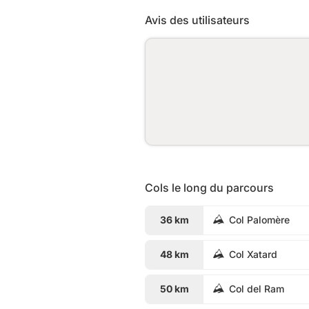
Avis des utilisateurs
Cols le long du parcours
36 km
Col Palomère
48 km
Col Xatard
50 km
Col del Ram