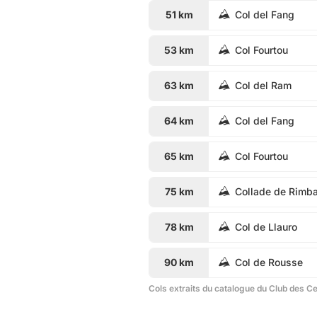
51 km
Col del Fang
53 km
Col Fourtou
63 km
Col del Ram
64 km
Col del Fang
65 km
Col Fourtou
75 km
Collade de Rimba
78 km
Col de Llauro
90 km
Col de Rousse
Cols extraits du catalogue du Club des C