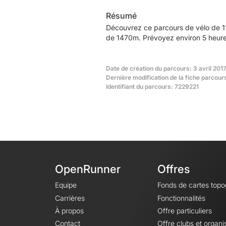
Résumé
Découvrez ce parcours de vélo de 11
de 1470m. Prévoyez environ 5 heures
Date de création du parcours: 3 avril 201
Dernière modification de la fiche parcours
Identifiant du parcours: 7229221
OpenRunner
Offres
Equipe
Fonds de cartes top
Carrières
Fonctionnalités
À propos
Offre particuliers
Contact
Offre clubs et organi