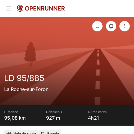
LD 95/885
La Roche-sur-Foron
Distance
Dénivelé +
Durée estim.
95,08 km
927 m
4h21
Vélo de route
Boucle