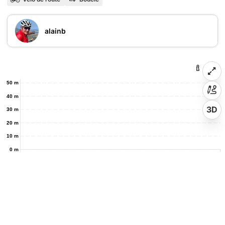
alainb
50 m
40 m
3D
30 m
20 m
10 m
0 m