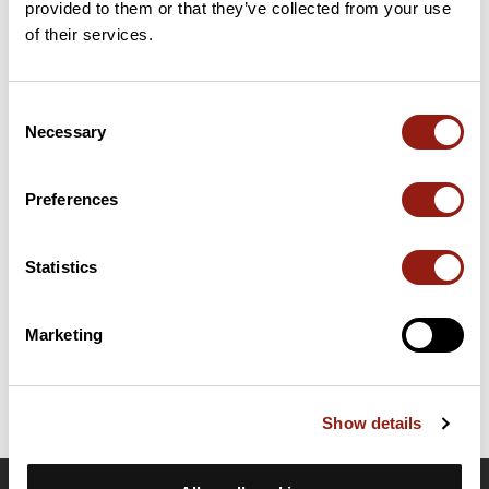
provided to them or that they’ve collected from your use
27 km
Col de Chatillon
741 m
of their services.
Cols extraits du catalogue du Club des Cent Cols
Consent
Necessary
Selection
Résumé
Découvrez ce parcours de vélo de 95,1 km à proximité de La
Roche-sur-Foron. Il présente une ascension cumulée de plus de
Preferences
920m. Prévoyez environ 4 heures et 21 minutes pour réaliser ce
parcours.
Statistics
Date de création du parcours: 5 avril 2017 à 08:06:20.
Dernière modification de la fiche parcours: 10 octobre 2022 à 17:13:51.
Marketing
Identifiant du parcours: 7234608
Show details