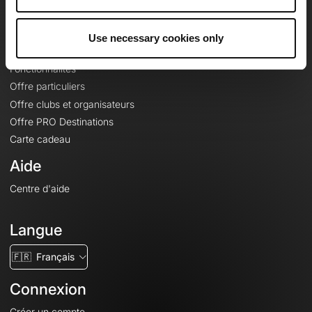
Le Mag'
Offres
Use necessary cookies only
Fonds de cartes topographiques
Fonctionnalités
Offre particuliers
Offre clubs et organisateurs
Offre PRO Destinations
Carte cadeau
Aide
Centre d'aide
Langue
🇫🇷
Français
Connexion
Créer un compte