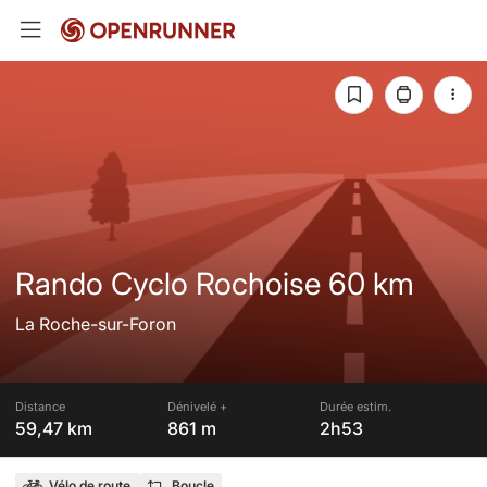
Rando Cyclo Rochoise 60 km
La Roche-sur-Foron
Distance
Dénivelé +
Durée estim.
59,47 km
861 m
2h53
Vélo de route
Boucle