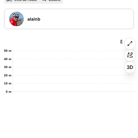
alainb
50 m
40 m
3D
30 m
20 m
10 m
0 m