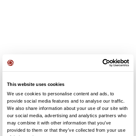
Avis des utilisateurs
Voir tous les avis
5,0
•
1 avis
This website uses cookies
We use cookies to personalise content and ads, to
31 janv. 2025
provide social media features and to analyse our traffic.
Superbe randonnée !!????
We also share information about your use of our site with
L
our social media, advertising and analytics partners who
lolo194
may combine it with other information that you’ve
provided to them or that they’ve collected from your use