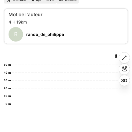
Mot de l'auteur
R
rando_de_philippe
50 m
40 m
3D
30 m
20 m
10 m
0 m