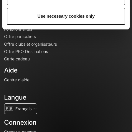
Le Mag'
Offres
Use necessary cookies only
Fonds de cartes topographiques
Fonctionnalités
Offre particuliers
Offre clubs et organisateurs
Offre PRO Destinations
Carte cadeau
Aide
Centre d'aide
Langue
🇫🇷
Français
Connexion
Créer un compte