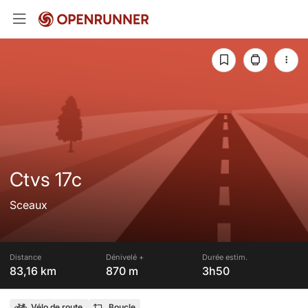
Ctvs 17c
Sceaux
Distance
Dénivelé +
Durée estim.
83,16 km
870 m
3h50
Vélo de route
Boucle