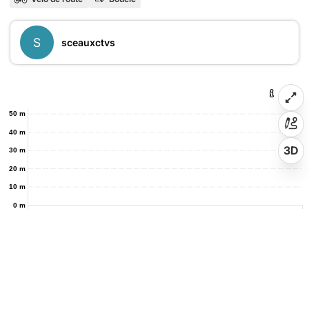
S
sceauxctvs
50 m
40 m
3D
30 m
20 m
10 m
0 m