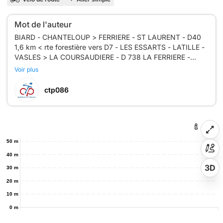
Mot de l'auteur
BIARD - CHANTELOUP > FERRIERE - ST LAURENT - D40
1,6 km < rte forestière vers D7 - LES ESSARTS - LATILLE -
VASLES > LA COURSAUDIERE - D 738 LA FERRIERE -
THENEZAY - CHERVES - VOUZAILLES - CISSE -
Voir plus
ctp086
50 m
40 m
3D
30 m
20 m
10 m
0 m