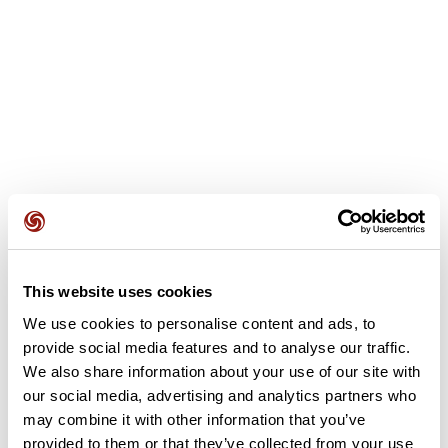
Avis des utilisateurs
This website uses cookies
We use cookies to personalise content and ads, to
provide social media features and to analyse our traffic.
Soyez le premier à ajouter un avis !
We also share information about your use of our site with
our social media, advertising and analytics partners who
may combine it with other information that you’ve
Ajouter un avis
provided to them or that they’ve collected from your use