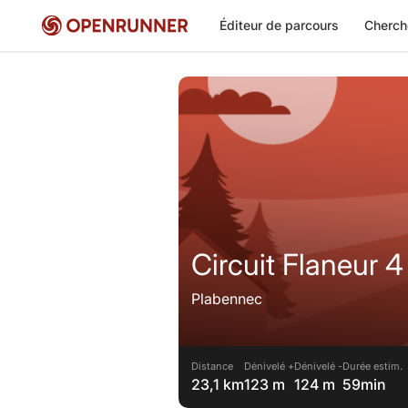
Éditeur de parcours
Cherch
Circuit Flaneur 4
Plabennec
Distance
Dénivelé +
Dénivelé -
Durée estim.
23,1 km
123 m
124 m
59min