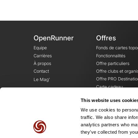
OpenRunner
Offres
Equipe
Fonds de cartes top
Carrières
Fonctionnalités
À propos
Offre particuliers
Contact
Offre clubs et organi
Offre PRO Destinatio
Le Mag'
Carte cadeau
This website uses cookie
We use cookies to personal
traffic. We also share info
analytics partners who may
they’ve collected from your