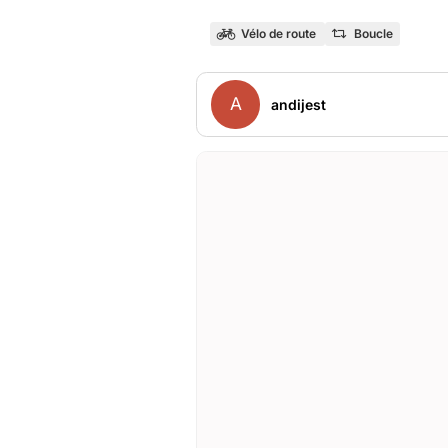
Vélo de route
Boucle
A
andijest