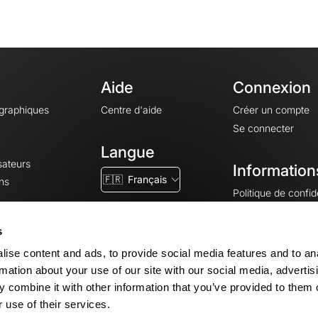
Aide
Connexion
ographiques
Centre d'aide
Créer un compte
Se connecter
Langue
sateurs
Information
🇫🇷
Français
ns
Politique de confide
CGV
CGU
s
Mentions légales
ise content and ads, to provide social media features and to an
Paramètres des co
rmation about your use of our site with our social media, advertis
 combine it with other information that you’ve provided to them o
 use of their services.