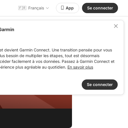
🇫🇷
Français
App
Se connecter
 Garmin
et devient Garmin Connect. Une transition pensée pour vous
 plus besoin de multiplier les étapes, tout est désormais
ccéder facilement à vos données. Passez à Garmin Connect et
périence plus agréable au quotidien.
En savoir plus
Se connecter