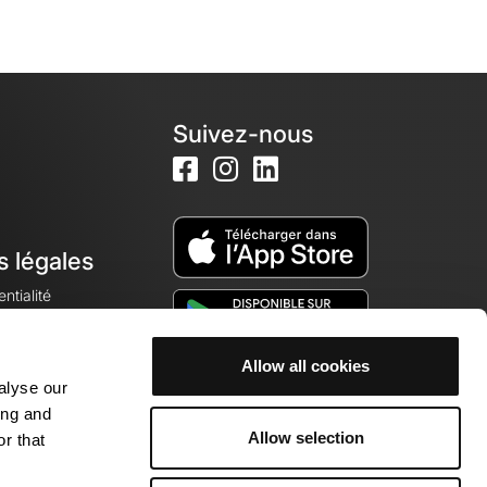
Suivez-nous
s légales
ntialité
Allow all cookies
alyse our
okies
ing and
Allow selection
r that